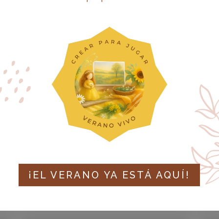
ESTRATEGIAS
PEDAGÓGICAS PARA
FOMENTAR EL
PENSAMIENTO CRÍTICO
DESDE LA INFANCIA
MAY 2025
|
ASESORAMIENTO PARA FAMILIAS
M
¡EL VERANO YA ESTÁ AQUÍ!
LEER MÁS