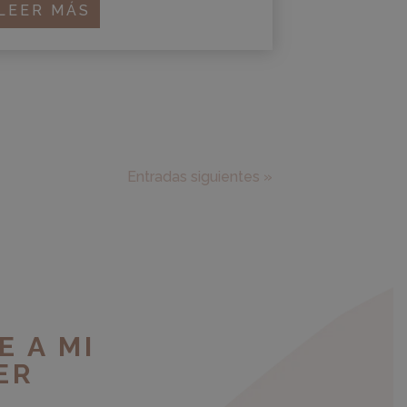
LEER MÁS
Entradas siguientes »
E A MI
ER