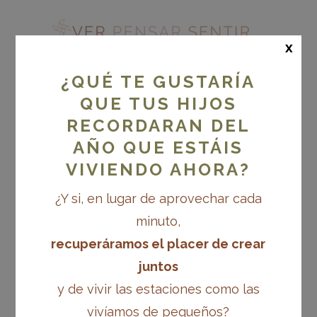
x
¿QUÉ TE GUSTARÍA
QUE TUS HIJOS
RECORDARAN DEL
ACCEDER
AÑO QUE ESTÁIS
VIVIENDO AHORA?
¿Y si, en lugar de aprovechar cada
NOMBRE DE USUARIO O CORREO
minuto,
OBLIGATORIO
ELECTRÓNICO
*
recuperáramos el placer de crear
juntos
y de vivir las estaciones como las
OBLIGATORIO
CONTRASEÑA
*
vivíamos de pequeños?