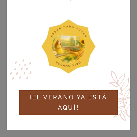
Por favor, introduce una respuesta
en dígitos:
siete + 20 =
ACCESO
RECUÉRDAME
¡EL VERANO YA ESTÁ
¿Olvidaste la contraseña?
AQUÍ!