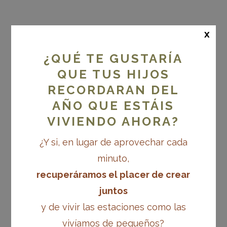
x
SONITUS
¿QUÉ TE GUSTARÍA
QUE TUS HIJOS
RECORDARAN DEL
Una propuesta viva
AÑO QUE ESTÁIS
VIVIENDO AHORA?
para acompañar el
¿Y si, en lugar de aprovechar cada
minuto,
aprendizaje de la
recuperáramos el placer de crear
juntos
escriptolectura en
y de vivir las estaciones como las
vivíamos de pequeños?