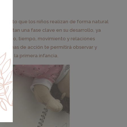
miento que los niños realizan de forma natural
esentan una fase clave en su desarrollo, ya
pacio, tiempo, movimiento y relaciones
squemas de acción te permitirá observar y
e en la primera infancia.