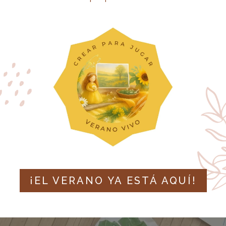
emas de acción
son patrones repetitivos de comporta
 exploran el mundo que les rodea. Estos esquemas repr
ayudan a comprender conceptos como causa-efecto, es
jetos. Si eres madre, padre o educador, entender los e
r de forma más consciente los procesos de aprendizaj
¡EL VERANO YA ESTÁ AQUÍ!