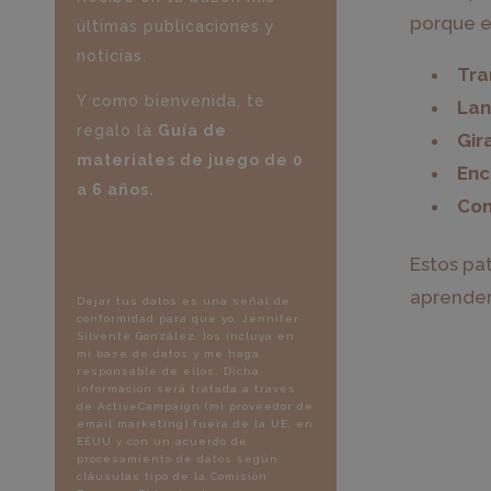
porque e
últimas publicaciones y
noticias.
Tra
Y como bienvenida, te
Lan
regalo la
Guía de
Gir
materiales de juego de 0
Enc
a 6 años.
Con
Estos pa
aprender 
Dejar tus datos es una señal de
conformidad para que yo, Jennifer
Silvente González, los incluya en
mi base de datos y me haga
responsable de ellos. Dicha
información será tratada a través
de ActiveCampaign (mi proveedor de
email marketing) fuera de la UE, en
EEUU y con un acuerdo de
procesamiento de datos según
cláusulas tipo de la Comisión