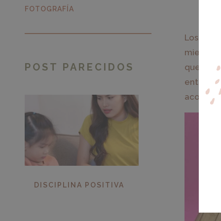
FOTOGRAFÍA
Los
esqu
mientras
POST PARECIDOS
que les 
entre ob
acompaña
DISCIPLINA POSITIVA