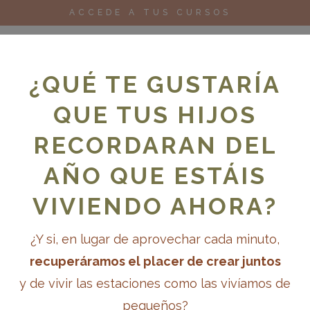
ACCEDE A TUS CURSOS
¿QUÉ TE GUSTARÍA
QUE TUS HIJOS
RECORDARAN DEL
oks
Cursos
Para escuelas
Blog
AÑO QUE ESTÁIS
VIVIENDO AHORA?
¿Y si, en lugar de aprovechar cada minuto,
ESQUEMAS DE ACCIÓN: QUÉ
recuperáramos el placer de crear juntos
IMPORTANTES Y CÓMO
y de vivir las estaciones como las vivíamos de
pequeños?