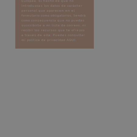
Europea. El hecho de que no
introduzcas los datos de carácter
personal que aparecen en el
formulario como obligatorios, tendrá
como consecuencia que no puedas
suscribirte a mi lista de correos, ni
recibir los recursos que te ofrezco
a través de ella. Puedes consultar
mi política de privacidad
AQUÍ
.