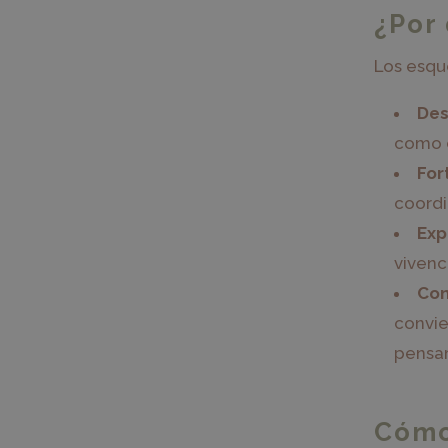
¿Por
Los esqu
Des
como c
For
coordi
Exp
vivenci
Con
convie
pensa
Cómo