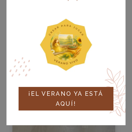
ASESORAMIENTO
EDUCATIVO:
ACOMPAÑAMIENTO
PROFESIONAL PARA
IMPULSAR EL CAMBIO EN
LOS CENTROS ESCOLARES
JUN 2025
|
ASESORAMIENTO DOCENTE
,
PODCAST
¡EL VERANO YA ESTÁ
LEER MÁS
AQUÍ!