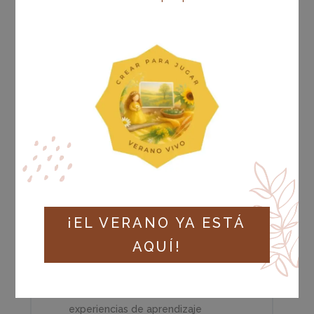
Contenido de la Módulo
0% COMPLETADO
0/7 completados
MA Diseño 7.1. Creación de
microespacios para un aprendizaje real
y globalizado: introducción a esta
filosofía pedagógica
MA Diseño 7.2. Creación de retos
competenciales, reales y significativos
¡EL VERANO YA ESTÁ
AQUÍ!
MA Diseño 7.3. Cómo aprovechar los
recursos naturales y culturales
disponibles en el entorno para crear
experiencias de aprendizaje