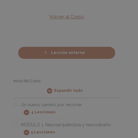
Volver al Curso
Lección anterior
Inicio del Curso
Expandir todo
Módulos
Un nuevo camino por recorrer
4 Lecciones
Un
Expandir
nuevo
camino
MÓDULO 1. Neuroarquitectura y neurodiseño
por
5 Lecciones
recorrer
MÓDULO
Expandir