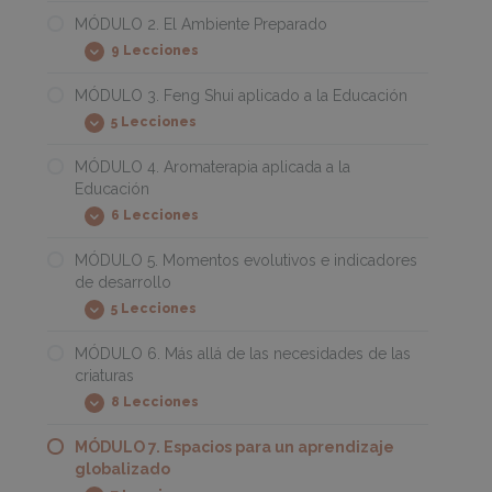
1.
Neuroarquitectura
MÓDULO 2. El Ambiente Preparado
y
9 Lecciones
neurodiseño
MÓDULO
Expandir
2.
El
MÓDULO 3. Feng Shui aplicado a la Educación
Ambiente
5 Lecciones
Preparado
MÓDULO
Expandir
3.
Feng
MÓDULO 4. Aromaterapia aplicada a la
Shui
Educación
aplicado
a
6 Lecciones
MÓDULO
Expandir
la
4.
Educación
Aromaterapia
MÓDULO 5. Momentos evolutivos e indicadores
aplicada
de desarrollo
a
la
5 Lecciones
MÓDULO
Expandir
Educación
5.
Momentos
MÓDULO 6. Más allá de las necesidades de las
evolutivos
criaturas
e
indicadores
8 Lecciones
MÓDULO
Expandir
de
6.
desarrollo
Más
MÓDULO 7. Espacios para un aprendizaje
allá
globalizado
de
las