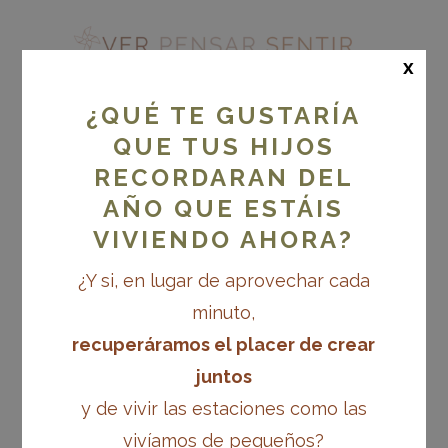
x
¿QUÉ TE GUSTARÍA
QUE TUS HIJOS
RECORDARAN DEL
MÓDULO 7. ESPACIOS
PARA UN
AÑO QUE ESTÁIS
APRENDIZAJE
VIVIENDO AHORA?
GLOBALIZADO
¿Y si, en lugar de aprovechar cada
minuto,
recuperáramos el placer de crear
Más allá del diseño de espacios educativos
MÓDULO 7. Espacios para un aprendizaje globalizado
juntos
y de vivir las estaciones como las
vivíamos de pequeños?