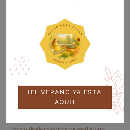
aventuras que moldea el ser y el sentir de
cada niño y niña. Desde el primer paso hasta
las primeras palabras escritas, cada etapa
está marcada por momentos únicos y
transformadores.
El despertar del explorador (1-2 años)
En los primeros años, los niños son como
pequeños exploradores en un mundo
inmenso y desconocido. Sus ojos se iluminan
con la curiosidad de quien descubre tesoros
ocultos en cada rincón. Gatean, se levantan y,
¡EL VERANO YA ESTÁ
finalmente, dan sus primeros pasos
AQUÍ!
tambaleantes. Cada movimiento es una
conquista, cada caída una lección. Es el
despertar de la autonomía, donde cada
objeto, desde una simple cuchara hasta un