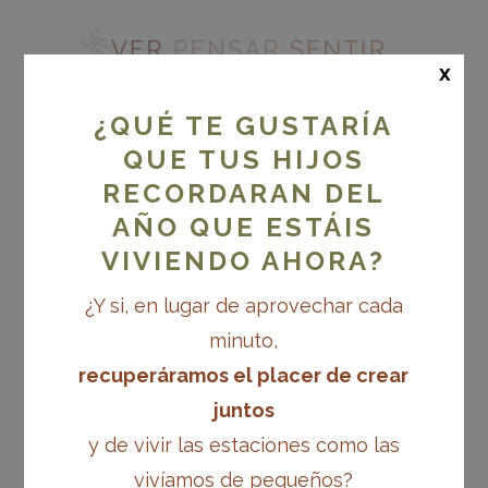
x
¿QUÉ TE GUSTARÍA
QUE TUS HIJOS
RECORDARAN DEL
MA DISEÑO 5.1. LOS
MOMENTOS
AÑO QUE ESTÁIS
EVOLUTIVOS
VIVIENDO AHORA?
¿Y si, en lugar de aprovechar cada
minuto,
Más allá del diseño de espacios educativos
MÓDULO 5. Momentos evolutivos e indicadores de desarrollo
recuperáramos el placer de crear
juntos
La infancia es un viaje mágico, un sendero
y de vivir las estaciones como las
lleno de descubrimientos, aprendizajes y
vivíamos de pequeños?