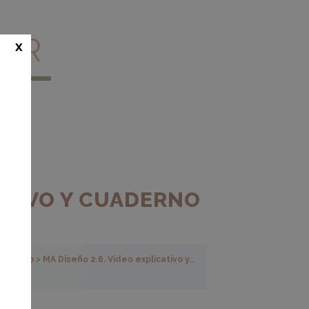
x
CATIVO Y CUADERNO
reparado
MA Diseño 2.6. Vídeo explicativo y cuaderno