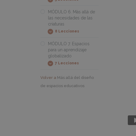
MÓDULO
Expandir
5.
Momentos
MÓDULO 6. Más allá de
evolutivos
las necesidades de las
e
criaturas
indicadores
de
8 Lecciones
desarrollo
MÓDULO
Expandir
6.
Más
MÓDULO 7. Espacios
allá
para un aprendizaje
de
globalizado
las
necesidades
7 Lecciones
de
MÓDULO
Expandir
las
7.
criaturas
Espacios
Volver a
Más allá del diseño
para
un
de espacios educativos
aprendizaje
globalizado