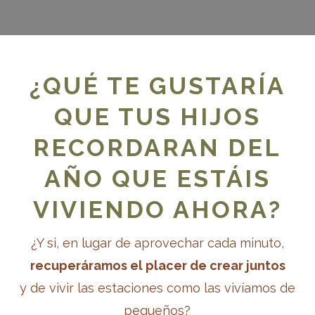
¿QUÉ TE GUSTARÍA
QUE TUS HIJOS
Mi Cuenta
Volver a la web
RECORDARAN DEL
AÑO QUE ESTÁIS
A DISEÑO 2.6. VÍDEO EXPLI
VIVIENDO AHORA?
¿Y si, en lugar de aprovechar cada minuto,
recuperáramos el placer de crear juntos
s allá del diseño de espacios educativos
MÓDULO 2. El Ambiente P
y de vivir las estaciones como las vivíamos de
pequeños?