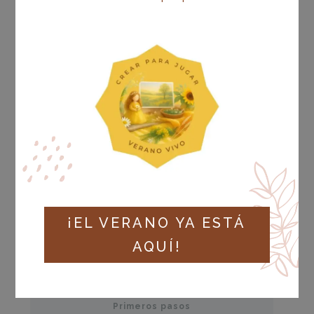
Estado actual
NO INSCRITO
¡EL VERANO YA ESTÁ
Precio
AQUÍ!
Cerrado
Primeros pasos