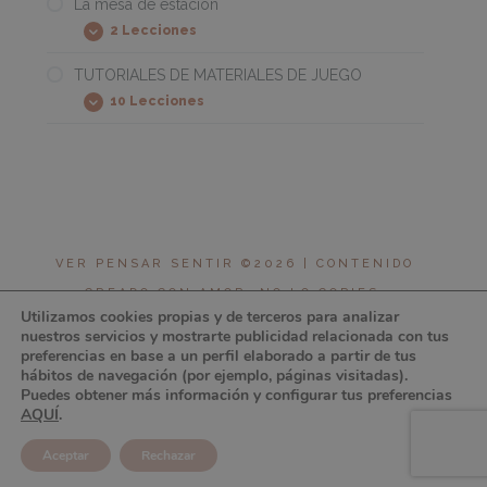
La mesa de estación
2 Lecciones
La
Expandir
mesa
de
TUTORIALES DE MATERIALES DE JUEGO
estación
10 Lecciones
TUTORIALES
Expandir
DE
MATERIALES
DE
JUEGO
VER PENSAR SENTIR ©2026 | CONTENIDO
CREADO CON AMOR, NO LO COPIES.
Utilizamos cookies propias y de terceros para analizar
COMPARTIR ES ♥︎ | DISEÑO: BIZKITS
nuestros servicios y mostrarte publicidad relacionada con tus
preferencias en base a un perfil elaborado a partir de tus
hábitos de navegación (por ejemplo, páginas visitadas).
Puedes obtener más información y configurar tus preferencias
AQUÍ
.
Aceptar
Rechazar