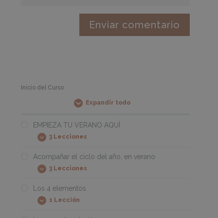
Inicio del Curso
Expandir todo
Módulos
EMPIEZA TU VERANO AQUÍ
3 Lecciones
EMPIEZA
Expandir
TU
VERANO
Acompañar el ciclo del año, en verano
AQUÍ
3 Lecciones
Acompañar
Expandir
el
ciclo
Los 4 elementos
del
1 Lección
año,
Los
Expandir
en
4
verano
elementos