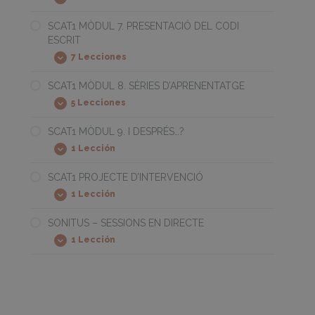
SCAT1
Expandir
MOTORES
MÒDUL
6.
SCAT1 MÒDUL 7. PRESENTACIÓ DEL CODI
LA
ESCRIT
CONSCIÈNCIA
SONORA
7 Lecciones
SCAT1
Expandir
MÒDUL
7.
SCAT1 MÒDUL 8. SÈRIES D’APRENENTATGE
PRESENTACIÓ
5 Lecciones
DEL
SCAT1
Expandir
CODI
MÒDUL
ESCRIT
8.
SCAT1 MÒDUL 9. I DESPRÉS…?
SÈRIES
1 Lección
D’APRENENTATGE
SCAT1
Expandir
MÒDUL
9.
SCAT1 PROJECTE D’INTERVENCIÓ
I
1 Lección
DESPRÉS…?
SCAT1
Expandir
PROJECTE
D’INTERVENCIÓ
SONITUS – SESSIONS EN DIRECTE
1 Lección
SONITUS
Expandir
–
SESSIONS
EN
DIRECTE