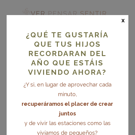
x
¿QUÉ TE GUSTARÍA
QUE TUS HIJOS
RECORDARAN DEL
SONITUS: PROGRAMA
PER A
AÑO QUE ESTÁIS
L’ACOMPANYAMENT
VIVIENDO AHORA?
DE L’APRENENTATGE
¿Y si, en lugar de aprovechar cada
DE LA LECTURA I
minuto,
L’ESCRIPTURA DES DE
recuperáramos el placer de crear
LA NATURALITAT
juntos
(EDICIÓ 2025)
y de vivir las estaciones como las
vivíamos de pequeños?