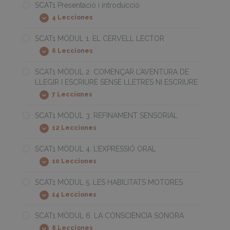
SCAT1 Presentació i introducció
4 Lecciones
SCAT1
Expandir
Presentació
i
SCAT1 MÒDUL 1. EL CERVELL LECTOR
introducció
6 Lecciones
SCAT1
Expandir
MÒDUL
1.
SCAT1 MÒDUL 2. COMENÇAR L’AVENTURA DE
EL
LLEGIR I ESCRIURE SENSE LLETRES NI ESCRIURE
CERVELL
LECTOR
7 Lecciones
SCAT1
Expandir
MÒDUL
2.
SCAT1 MÒDUL 3. REFINAMENT SENSORIAL
COMENÇAR
12 Lecciones
L’AVENTURA
SCAT1
Expandir
DE
MÒDUL
LLEGIR
3.
SCAT1 MÒDUL 4. L’EXPRESSIÓ ORAL
I
REFINAMENT
ESCRIURE
10 Lecciones
SENSORIAL
SCAT1
Expandir
SENSE
MÒDUL
LLETRES
4.
SCAT1 MÒDUL 5. LES HABILITATS MOTORES
NI
L’EXPRESSIÓ
ESCRIURE
14 Lecciones
ORAL
SCAT1
Expandir
MÒDUL
5.
SCAT1 MÒDUL 6. LA CONSCIÈNCIA SONORA
LES
8 Lecciones
HABILITATS