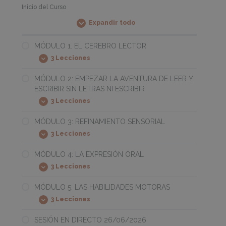
Inicio del Curso
Expandir todo
Módulos
MÓDULO 1. EL CEREBRO LECTOR
3 Lecciones
MÓDULO
Expandir
1.
EL
MÓDULO 2: EMPEZAR LA AVENTURA DE LEER Y
CEREBRO
ESCRIBIR SIN LETRAS NI ESCRIBIR
LECTOR
3 Lecciones
MÓDULO
Expandir
2:
EMPEZAR
MÓDULO 3: REFINAMIENTO SENSORIAL
LA
3 Lecciones
AVENTURA
MÓDULO
Expandir
DE
3:
LEER
REFINAMIENTO
MÓDULO 4: LA EXPRESIÓN ORAL
Y
SENSORIAL
ESCRIBIR
3 Lecciones
MÓDULO
Expandir
SIN
4:
LETRAS
LA
MÓDULO 5: LAS HABILIDADES MOTORAS
NI
EXPRESIÓN
ESCRIBIR
3 Lecciones
ORAL
MÓDULO
Expandir
5:
LAS
SESIÓN EN DIRECTO 26/06/2026
HABILIDADES