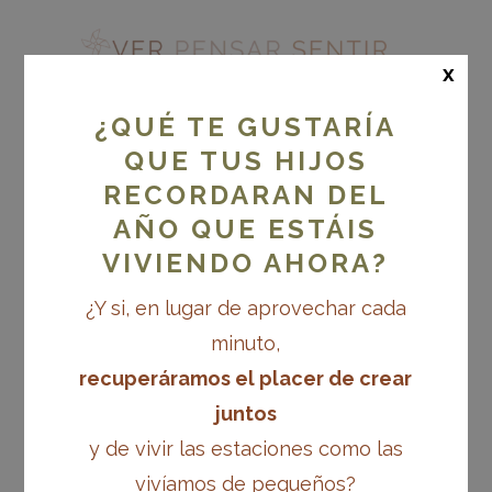
x
¿QUÉ TE GUSTARÍA
QUE TUS HIJOS
RECORDARAN DEL
ESCUELA HIPATIA.
SONITUS: PROGRAMA
AÑO QUE ESTÁIS
PARA EL
VIVIENDO AHORA?
ACOMPAÑAMIENTO
¿Y si, en lugar de aprovechar cada
DEL APRENDIZAJE DE
minuto,
LA LECTURA Y LA
recuperáramos el placer de crear
ESCRITURA DESDE LA
juntos
NATURALIDAD
y de vivir las estaciones como las
vivíamos de pequeños?