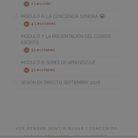
1 Lección
MOTORAS
SESIÓN
Expandir
EN
DIRECTO
MÓDULO 6: LA CONCIENCIA SONORA
26/06/2026
4 Lecciones
MÓDULO
Expandir
6:
LA
MÓDULO 7: LA PRESENTACIÓN DEL CÓDIGO
CONCIENCIA
ESCRITO
SONORA
3 Lecciones
MÓDULO
Expandir
7:
LA
MÓDULO 8: SERIES DE APRENDIZAJE
PRESENTACIÓN
3 Lecciones
DEL
MÓDULO
Expandir
CÓDIGO
8:
ESCRITO
SERIES
SESIÓN EN DIRECTO SEPTIEMBRE 2026
DE
APRENDIZAJE
VER PENSAR SENTIR ©2026 | CONTENIDO
CREADO CON AMOR, NO LO COPIES.