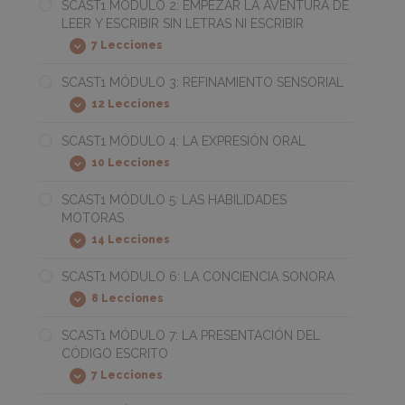
1:
SCAST1 MÓDULO 2: EMPEZAR LA AVENTURA DE
EL
LEER Y ESCRIBIR SIN LETRAS NI ESCRIBIR
CEREBRO
LECTOR
7 Lecciones
SCAST1
Expandir
MÓDULO
2:
SCAST1 MÓDULO 3: REFINAMIENTO SENSORIAL
EMPEZAR
12 Lecciones
LA
SCAST1
Expandir
AVENTURA
MÓDULO
DE
3:
SCAST1 MÓDULO 4: LA EXPRESIÓN ORAL
LEER
REFINAMIENTO
Y
10 Lecciones
SENSORIAL
SCAST1
Expandir
ESCRIBIR
MÓDULO
SIN
4:
SCAST1 MÓDULO 5: LAS HABILIDADES
LETRAS
LA
NI
MOTORAS
EXPRESIÓN
ESCRIBIR
ORAL
14 Lecciones
SCAST1
Expandir
MÓDULO
5:
SCAST1 MÓDULO 6: LA CONCIENCIA SONORA
LAS
8 Lecciones
HABILIDADES
SCAST1
Expandir
MOTORAS
MÓDULO
6:
SCAST1 MÓDULO 7: LA PRESENTACIÓN DEL
LA
CÓDIGO ESCRITO
CONCIENCIA
SONORA
7 Lecciones
SCAST1
Expandir
MÓDULO