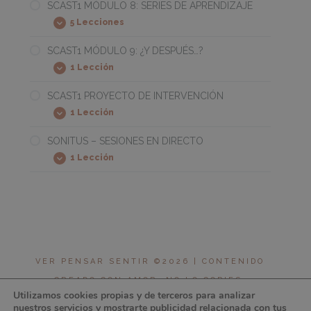
7:
SCAST1 MÓDULO 8: SERIES DE APRENDIZAJE
LA
5 Lecciones
PRESENTACIÓN
SCAST1
Expandir
DEL
MÓDULO
CÓDIGO
8:
SCAST1 MÓDULO 9: ¿Y DESPUÉS…?
ESCRITO
SERIES
1 Lección
DE
SCAST1
Expandir
APRENDIZAJE
MÓDULO
9:
SCAST1 PROYECTO DE INTERVENCIÓN
¿Y
1 Lección
DESPUÉS…?
SCAST1
Expandir
PROYECTO
DE
SONITUS – SESIONES EN DIRECTO
INTERVENCIÓN
1 Lección
SONITUS
Expandir
–
SESIONES
EN
DIRECTO
VER PENSAR SENTIR ©2026 | CONTENIDO
CREADO CON AMOR, NO LO COPIES.
Utilizamos cookies propias y de terceros para analizar
COMPARTIR ES ♥︎ | DISEÑO: BIZKITS
nuestros servicios y mostrarte publicidad relacionada con tus