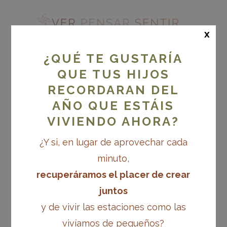
x
¿QUÉ TE GUSTARÍA
QUE TUS HIJOS
RECORDARAN DEL
SONITUS: PROGRAMA
PARA EL
AÑO QUE ESTÁIS
ACOMPAÑAMIENTO
VIVIENDO AHORA?
DEL APRENDIZAJE DE
¿Y si, en lugar de aprovechar cada
LA LECTURA Y LA
minuto,
ESCRITURA DESDE LA
recuperáramos el placer de crear
NATURALIDAD
juntos
(EDICIÓN 2025)
y de vivir las estaciones como las
vivíamos de pequeños?