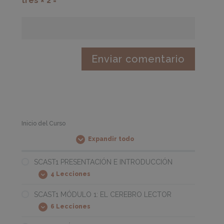
tres × 2 =
Inicio del Curso
Expandir todo
Módulos
SCAST1 PRESENTACIÓN E INTRODUCCIÓN
4 Lecciones
SCAST1
Expandir
PRESENTACIÓN
E
SCAST1 MÓDULO 1: EL CEREBRO LECTOR
INTRODUCCIÓN
6 Lecciones
SCAST1
Expandir
MÓDULO