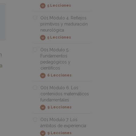
y
5 Lecciones
sentido
O01
Expandir
de
Módulo
la
3.
O01 Módulo 4. Reflejos
infancia
El
primitivos y maduración
pensamiento
neurológica
matemático
en
5 Lecciones
la
O01
Expandir
infancia
Módulo
4.
O01 Módulo 5.
Reflejos
n
Fundamentos
primitivos
pedagógicos y
y
a
maduración
científicos
neurológica
6 Lecciones
O01
Expandir
Módulo
5.
O01 Módulo 6. Los
Fundamentos
contenidos matemáticos
pedagógicos
fundamentales
y
científicos
9 Lecciones
O01
Expandir
Módulo
6.
O01 Módulo 7. Los
Los
ámbitos de experiencia
contenidos
matemáticos
9 Lecciones
O01
Expandir