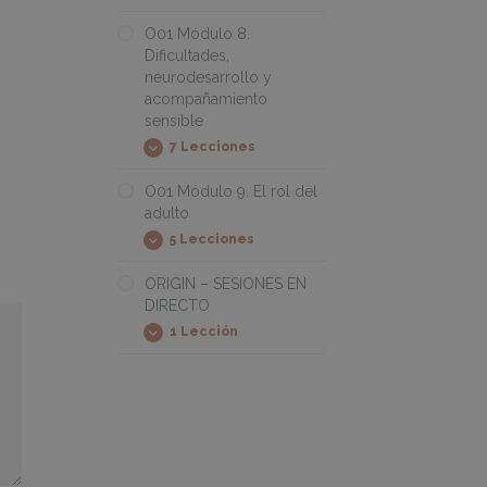
fundamentales
Módulo
7.
O01 Módulo 8.
Los
Dificultades,
ámbitos
neurodesarrollo y
de
experiencia
acompañamiento
sensible
7 Lecciones
O01
Expandir
Módulo
8.
O01 Módulo 9. El rol del
Dificultades,
adulto
neurodesarrollo
y
5 Lecciones
O01
Expandir
acompañamiento
Módulo
sensible
9.
ORIGIN – SESIONES EN
El
DIRECTO
rol
del
1 Lección
ORIGIN
Expandir
adulto
–
SESIONES
EN
DIRECTO