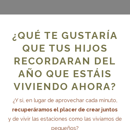
¿QUÉ TE GUSTARÍA
QUE TUS HIJOS
Mi Cuenta
Volver a la web
RECORDARAN DEL
AÑO QUE ESTÁIS
A MIRADA A LAS MATEMÁTICA
VIVIENDO AHORA?
 LA INFANCIA
¿Y si, en lugar de aprovechar cada minuto,
recuperáramos el placer de crear juntos
y de vivir las estaciones como las vivíamos de
pequeños?