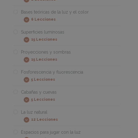
¡Empezamos!
Expandir
Bases teóricas de la luz y el color
6 Lecciones
Bases
Expandir
teóricas
de
Superficies luminosas
la
15 Lecciones
luz
Superficies
Expandir
y
luminosas
el
Proyecciones y sombras
color
15 Lecciones
Proyecciones
Expandir
y
sombras
Fosforescencia y fluorescencia
5 Lecciones
Fosforescencia
Expandir
y
fluorescencia
Cabañas y cuevas
5 Lecciones
Cabañas
Expandir
y
cuevas
La luz natural
12 Lecciones
La
Expandir
luz
natural
Espacios para jugar con la luz