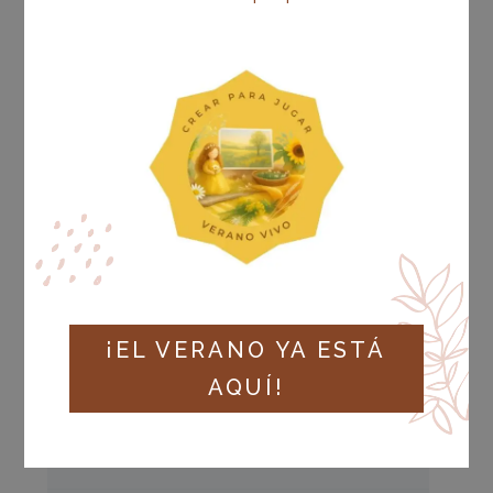
Estado actual
NO INSCRITO
¡EL VERANO YA ESTÁ
AQUÍ!
Precio
125,00 €