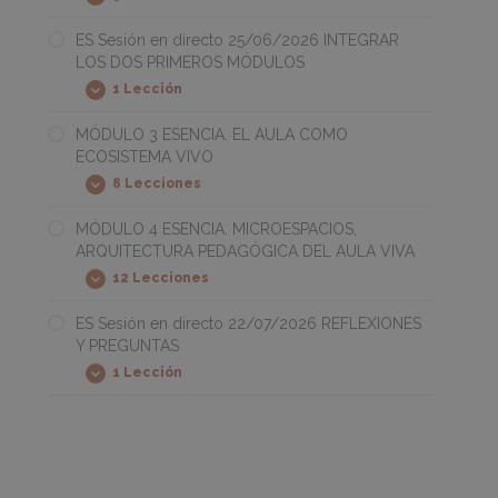
MÓDULO
Expandir
QUÉ
2
NECESITA
ESENCIA.
ES Sesión en directo 25/06/2026 INTEGRAR
LA
EL
INFANCIA
LOS DOS PRIMEROS MÓDULOS
JUEGO
COMO
1 Lección
ES
Expandir
BASE
Sesión
DE
en
MÓDULO 3 ESENCIA. EL AULA COMO
TODO
directo
ECOSISTEMA VIVO
25/06/2026
INTEGRAR
8 Lecciones
MÓDULO
Expandir
LOS
3
DOS
ESENCIA.
MÓDULO 4 ESENCIA. MICROESPACIOS,
PRIMEROS
EL
MÓDULOS
ARQUITECTURA PEDAGÓGICA DEL AULA VIVA
AULA
COMO
12 Lecciones
MÓDULO
Expandir
ECOSISTEMA
4
VIVO
ESENCIA.
ES Sesión en directo 22/07/2026 REFLEXIONES
MICROESPACIOS,
Y PREGUNTAS
ARQUITECTURA
PEDAGÓGICA
1 Lección
ES
Expandir
DEL
Sesión
AULA
en
VIVA
directo
22/07/2026
REFLEXIONES
Y
PREGUNTAS