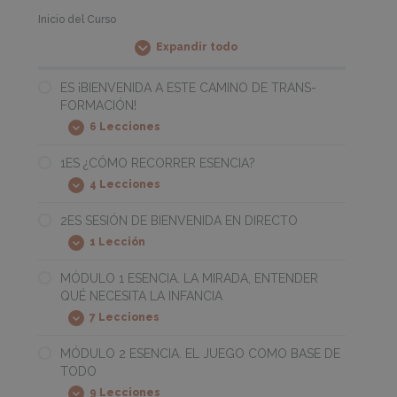
Inicio del Curso
Expandir todo
Módulos
ES ¡BIENVENIDA A ESTE CAMINO DE TRANS-
FORMACIÓN!
6 Lecciones
ES
Expandir
¡BIENVENIDA
A
1ES ¿CÓMO RECORRER ESENCIA?
ESTE
4 Lecciones
CAMINO
1ES
Expandir
DE
¿CÓMO
TRANS-
RECORRER
2ES SESIÓN DE BIENVENIDA EN DIRECTO
FORMACIÓN!
ESENCIA?
1 Lección
2ES
Expandir
SESIÓN
DE
MÓDULO 1 ESENCIA. LA MIRADA, ENTENDER
BIENVENIDA
QUÉ NECESITA LA INFANCIA
EN
DIRECTO
7 Lecciones
MÓDULO
Expandir
1
ESENCIA.
MÓDULO 2 ESENCIA. EL JUEGO COMO BASE DE
LA
TODO
MIRADA,
ENTENDER
9 Lecciones