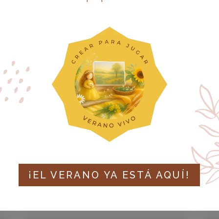
ESTRATEGIAS
PEDAGÓGICAS PARA
FOMENTAR EL
PENSAMIENTO CRÍTICO
DESDE LA INFANCIA
MAY 2025
|
ASESORAMIENTO PARA FAMILIAS
M
¡EL VERANO YA ESTÁ AQUÍ!
LEER MÁS