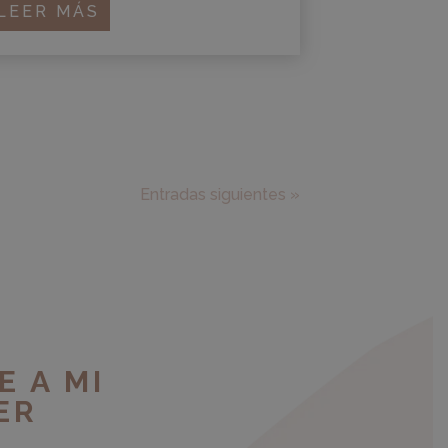
LEER MÁS
Entradas siguientes »
E A MI
ER