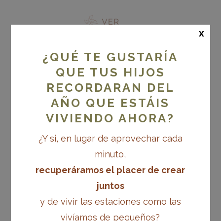
x
¿QUÉ TE GUSTARÍA
QUE TUS HIJOS
¡Qué bien!
RECORDARAN DEL
YA ESTÁS
AÑO QUE ESTÁIS
DENTRO DEL
VIVIENDO AHORA?
RETO
¿Y si, en lugar de aprovechar cada
Es super importante que,
minuto,
para no perderte de nada, te
recuperáramos el placer de crear
unas al canal de Telegram.
juntos
y de vivir las estaciones como las
Por aquí estaré
vivíamos de pequeños?