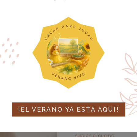
Un cuaderno par
aprendizaje desde
movimiento y las 
desarrollo
Las raíces del aprender es 
un lugar más profundo. Ant
¡EL VERANO YA ESTÁ AQUÍ!
y los números, existe un c
explora y que construye, p
aprendizaje futuro. Porqu
sino en el cuerpo.