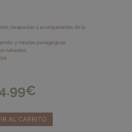
entes, terapeutas y acompañantes de la
arrollo y miradas pedagógicas
os naturales.
pra.
4.99
€
IR AL CARRITO