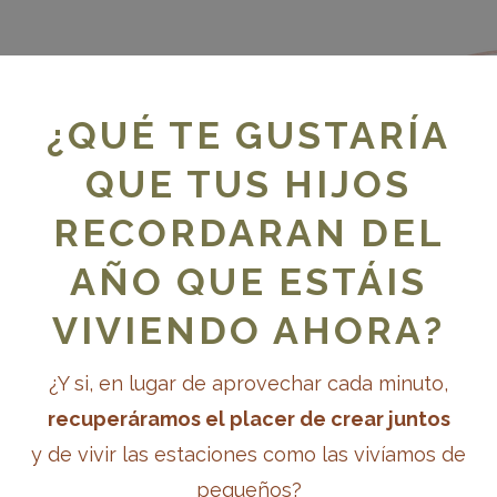
s raíces del apren
¿QUÉ TE GUSTARÍA
QUE TUS HIJOS
acompañar el descanso in
RECORDARAN DEL
AÑO QUE ESTÁIS
conciencia y ritual
VIVIENDO AHORA?
¿Y si, en lugar de aprovechar cada minuto,
recuperáramos el placer de crear juntos
y de vivir las estaciones como las vivíamos de
pequeños?