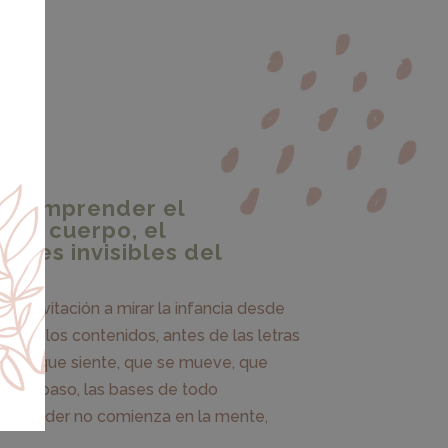
a comprender el
 el cuerpo, el
bases invisibles del
una invitación a mirar la infancia desde
es de los contenidos, antes de las letras
uerpo que siente, que se mueve, que
aso a paso, las bases de todo
e aprender no comienza en la mente,