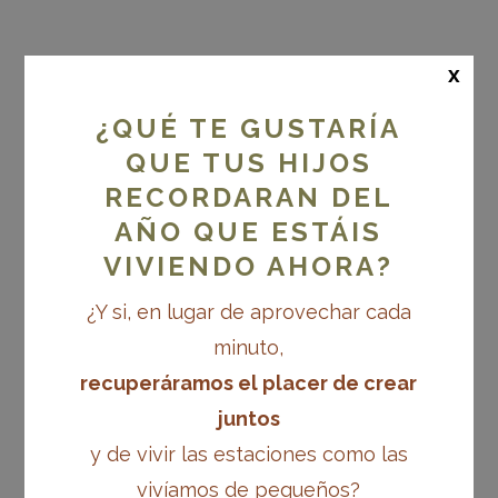
x
Otoño Vivo
¿QUÉ TE GUSTARÍA
QUE TUS HIJOS
RECORDARAN DEL
Tesoros para un
AÑO QUE ESTÁIS
VIVIENDO AHORA?
otoño lleno de
¿Y si, en lugar de aprovechar cada
minuto,
calma
recuperáramos el placer de crear
juntos
y de vivir las estaciones como las
vivíamos de pequeños?