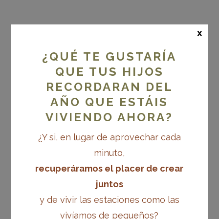
x
Invierno Vivo
¿QUÉ TE GUSTARÍA
QUE TUS HIJOS
RECORDARAN DEL
Descubre la
AÑO QUE ESTÁIS
VIVIENDO AHORA?
belleza del
¿Y si, en lugar de aprovechar cada
minuto,
recogimiento y el
recuperáramos el placer de crear
juntos
ritmo pausado del
y de vivir las estaciones como las
vivíamos de pequeños?