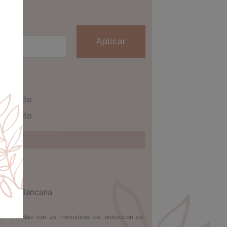
Aplicar
 / Débito
encia Bancaria
onformidad con las normativas de protección de