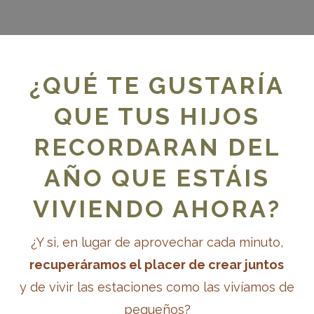
ra acceder
¿QUÉ TE GUSTARÍA
QUE TUS HIJOS
RECORDARAN DEL
TU COMPRA:
idos
*
AÑO QUE ESTÁIS
Producto
VIVIENDO AHORA?
Esquemas de acción
×
¿Y si, en lugar de aprovechar cada minuto,
Subtotal
recuperáramos el placer de crear juntos
y de vivir las estaciones como las vivíamos de
Total
pequeños?