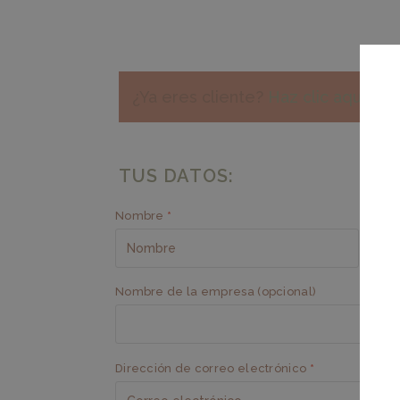
¿Ya eres cliente?
Haz clic aquí pa
TUS DATOS:
Nombre
*
Apell
Nombre de la empresa
(opcional)
Dirección de correo electrónico
*