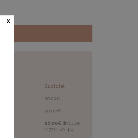
x
Subtotal
20.00
€
 1
20.00
€
20.00
€
(incluye
0.77
€
IVA 4%)