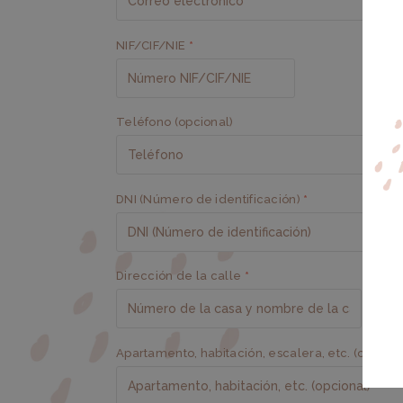
NIF/CIF/NIE
*
Teléfono
(opcional)
DNI (Número de identificación)
*
Dirección de la calle
*
Apartamento, habitación, escalera, etc.
(opciona