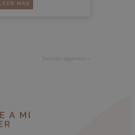
LEER MÁS
Entradas siguientes »
E A MI
ER