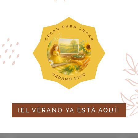
ESTRATEGIAS
PEDAGÓGICAS PARA
FOMENTAR EL
PENSAMIENTO CRÍTICO
DESDE LA INFANCIA
MAY 2025
|
ASESORAMIENTO PARA FAMILIAS
M
¡EL VERANO YA ESTÁ AQUÍ!
LEER MÁS