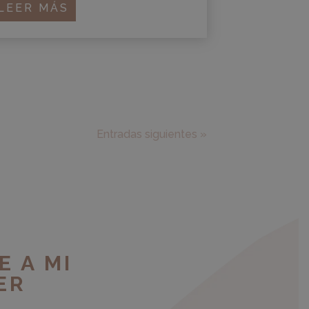
LEER MÁS
Entradas siguientes »
E A MI
ER