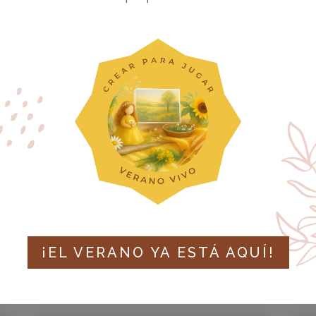
ESTRATEGIAS
PEDAGÓGICAS PARA
FOMENTAR EL
PENSAMIENTO CRÍTICO
DESDE LA INFANCIA
MAY 2025
|
ASESORAMIENTO PARA FAMILIAS
M
¡EL VERANO YA ESTÁ AQUÍ!
LEER MÁS